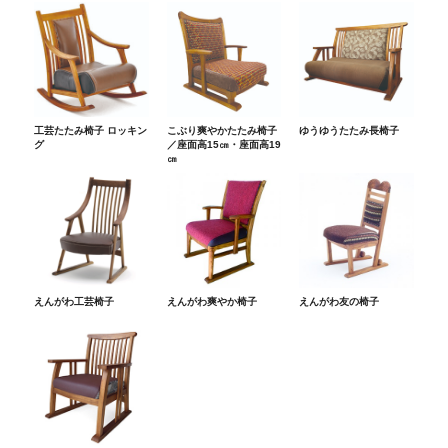
工芸たたみ椅子 ロッキン
こぶり爽やかたたみ椅子
ゆうゆうたたみ長椅子
グ
／座面高15㎝・座面高19
㎝
えんがわ工芸椅子
えんがわ爽やか椅子
えんがわ友の椅子