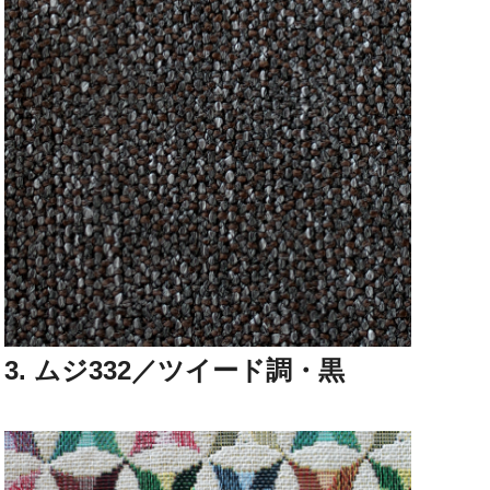
3. ムジ332／ツイード調・黒