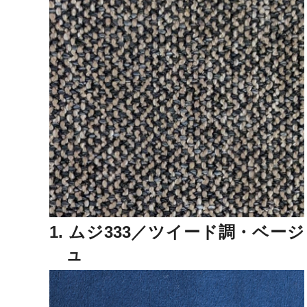
1. ムジ333／ツイード調・ベージ
ュ