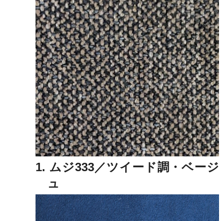
1. ムジ333／ツイード調・ベージ
ュ