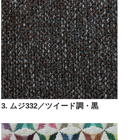
3. ムジ332／ツイード調・黒