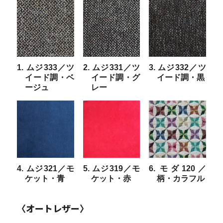
1. ムジ333／ツ
2. ムジ331／ツ
3. ムジ332／ツ
イード調・ベ
イード調・グ
イード調・黒
ージュ
レー
4. ムジ321／モ
5. ムジ319／モ
6. モダ120／
ケット・青
ケット・赤
柄・カラフル
〈オートレザー〉