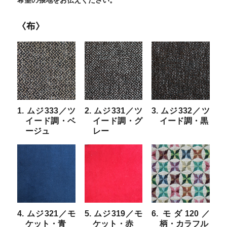
〈布〉
1. ムジ333／ツ
2. ムジ331／ツ
3. ムジ332／ツ
イード調・ベ
イード調・グ
イード調・黒
ージュ
レー
4. ムジ321／モ
5. ムジ319／モ
6. モダ120／
ケット・青
ケット・赤
柄・カラフル